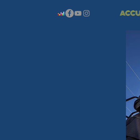
ACCU
Z
J
A
COM
BOX
GROUPE